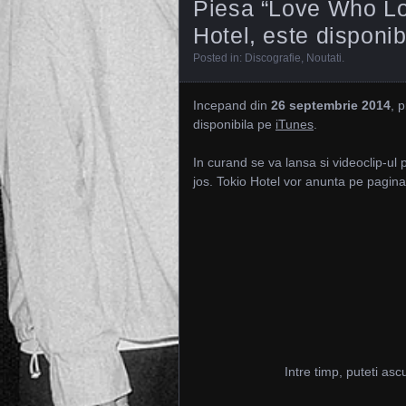
Piesa “Love Who Lo
Hotel, este disponib
Posted in:
Discografie
,
Noutati
.
Incepand din
26 septembrie 2014
, p
disponibila pe
iTunes
.
In curand se va lansa si videoclip-
jos. Tokio Hotel vor anunta pe pagina
Intre timp, puteti asc