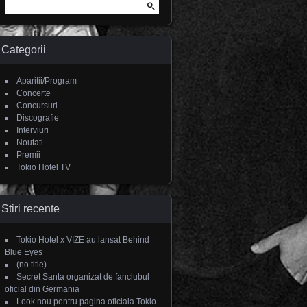
Search for:
Categorii
Aparitii/Program
Concerte
Concursuri
Discografie
Interviuri
Noutati
Premii
Tokio Hotel TV
Stiri recente
Tokio Hotel x VIZE au lansat Behind
Blue Eyes
(no title)
Secret Santa organizat de fanclubul
oficial din Germania
Look nou pentru pagina oficiala Tokio