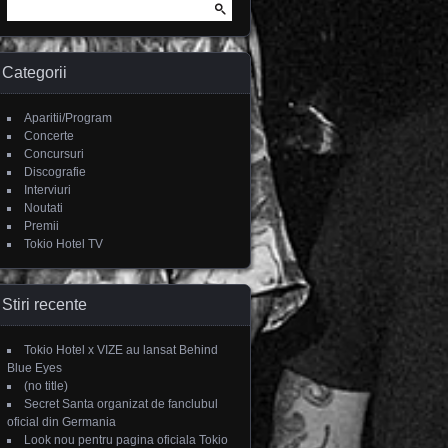
Search for:
Categorii
Aparitii/Program
Concerte
Concursuri
Discografie
Interviuri
Noutati
Premii
Tokio Hotel TV
Stiri recente
Tokio Hotel x VIZE au lansat Behind
Blue Eyes
(no title)
Secret Santa organizat de fanclubul
oficial din Germania
Look nou pentru pagina oficiala Tokio