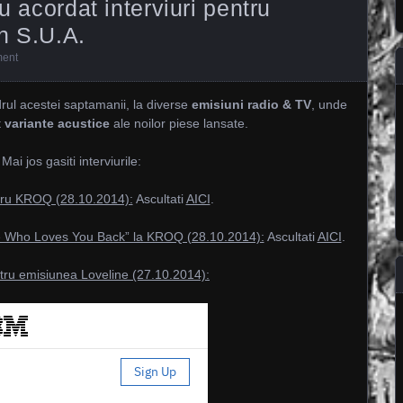
u acordat interviuri pentru
n S.U.A.
ent
adrul acestei saptamanii, la diverse
emisiuni radio & TV
, unde
t
variante acustice
ale noilor piese lansate.
Mai jos gasiti interviurile:
ntru KROQ (28.10.2014):
Ascultati
AICI
.
ove Who Loves You Back” la KROQ (28.10.2014):
Ascultati
AICI
.
ntru emisiunea Loveline (27.10.2014):