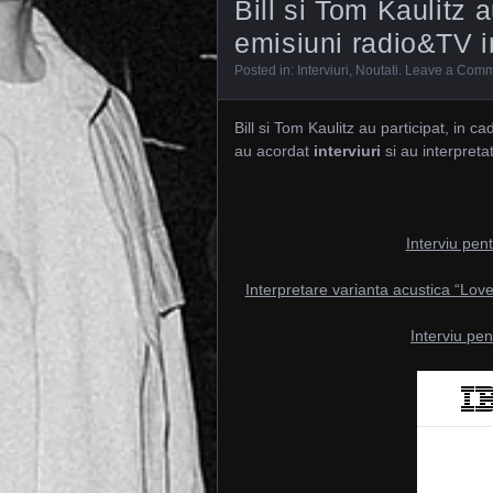
Bill si Tom Kaulitz a
emisiuni radio&TV i
Posted in:
Interviuri
,
Noutati
.
Leave a Comm
Bill si Tom Kaulitz au participat, in c
au acordat
interviuri
si au interpreta
Interviu pe
Interpretare varianta acustica “L
Interviu pe