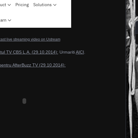
ast live streaming video on Ustream
stul TV CBS L.A. (29.10.2014):
Urmariti
AICI
.
 pentru AfterBuzz TV (29.10.2014):