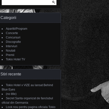
Search for:
Categorii
Aparitii/Program
Concerte
Concursuri
Discografie
Interviuri
Noutati
Premii
Tokio Hotel TV
Stiri recente
Tokio Hotel x VIZE au lansat Behind
Blue Eyes
(no title)
Secret Santa organizat de fanclubul
oficial din Germania
Look nou pentru pagina oficiala Tokio