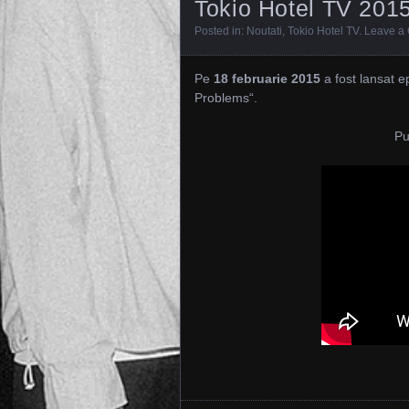
Tokio Hotel TV 2015
Posted in:
Noutati
,
Tokio Hotel TV
.
Leave a
Pe
18 februarie 2015
a fost lansat 
Problems“.
Pu